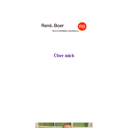
Über mich
a
a